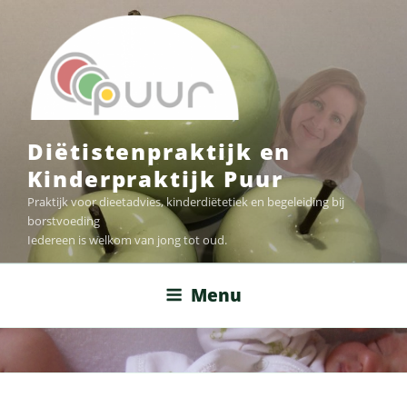
Naar
de
inhoud
springen
Diëtistenpraktijk en
Kinderpraktijk Puur
Praktijk voor dieetadvies, kinderdiëtetiek en begeleiding bij
borstvoeding
Iedereen is welkom van jong tot oud.
Menu